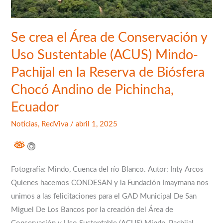
(ACUS)
Mindo-
Se crea el Área de Conservación y
Pachijal
en
Uso Sustentable (ACUS) Mindo-
la
Pachijal en la Reserva de Biósfera
Reserva
Chocó Andino de Pichincha,
de
Ecuador
Biósfera
Chocó
Noticias
,
RedViva
/
abril 1, 2025
Andino
de
Pichincha,
Fotografía: Mindo, Cuenca del río Blanco. Autor: Inty Arcos
Ecuador
Quienes hacemos CONDESAN y la Fundación Imaymana nos
unimos a las felicitaciones para el GAD Municipal De San
Miguel De Los Bancos por la creación del Área de