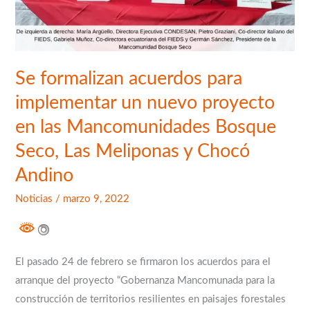
Mancomunidades
Bosque
Seco,
Las
Se formalizan acuerdos para
Meliponas
implementar un nuevo proyecto
y
en las Mancomunidades Bosque
Chocó
Andino
Seco, Las Meliponas y Chocó
Andino
Noticias
/
marzo 9, 2022
El pasado 24 de febrero se firmaron los acuerdos para el
arranque del proyecto “Gobernanza Mancomunada para la
construcción de territorios resilientes en paisajes forestales