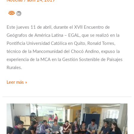
Noticias
/
abril 24, 2019
América
Latina
Este jueves 11 de abril, durante el XVII Encuentro de
Geógrafos de América Latina – EGAL, que se realizó en la
Pontificia Universidad Católica en Quito, Ronald Torres,
técnico de la Mancomunidad del Chocó Andino, expuso la
experiencia de la MCA en la Gestión Sostenible de Paisajes
Rurales.
Leer más »
LA
RED
DE
JÓVENES