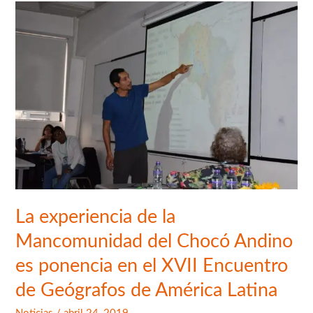
La
experiencia
de
la
Mancomunidad
del
Chocó
Andino
es
ponencia
en
La experiencia de la
el
XVII
Mancomunidad del Chocó Andino
Encuentro
es ponencia en el XVII Encuentro
de
de Geógrafos de América Latina
Geógrafos
de