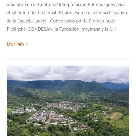
reunieron en el Centro de Interpretación Entrebosques para
el taller interinstitucional del proceso de diseño participativo
de la Escuela Juvenil. Convocados por la Prefectura de
Pichincha, CONDESAN, la Fundación Imaymana y la […]
Leer más »
Se
crea
el
Área
de
Conservación
y
Uso
Sustentable