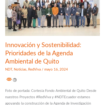
de
la
Agenda
Ambiental
de
Quito
Innovación y Sostenibilidad:
Prioridades de la Agenda
Ambiental de Quito
NDT
,
Noticias
,
RedViva
/
mayo 16, 2024
Foto de portada: Cortesía Fondo Ambiental de Quito Desde
nuestros Proyectos #RedViva y #NDTEcuador estamos
apoyando la construcción de la Agenda de Investigación