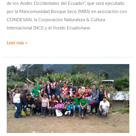
de los Andes Occidentales del Ecuador”, que será ejecutado
por la Mancomunidad Bosque Seco (MBS) en asociación con
CONDESAN, la Corporación Naturaleza & Cultura
Internacional (NCI) y el Fondo Ecuatoriano
Leer más »
Jóvenes
del
Chocó
Andino
intercambian
experiencias
sobre
turismo
comunitario