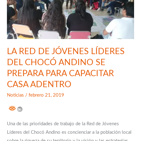
LÍDERES
DEL
CHOCÓ
ANDINO
SE
PREPARA
LA RED DE JÓVENES LÍDERES
PARA
DEL CHOCÓ ANDINO SE
CAPACITAR
PREPARA PARA CAPACITAR
CASA
ADENTRO
CASA ADENTRO
Noticias
/
febrero 21, 2019
Una de las prioridades de trabajo de la Red de Jóvenes
Líderes del Chocó Andino es concienciar a la población local
sobre la riqueza de su territorio y la visión y las estrategias