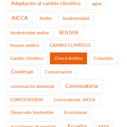
Adaptación al cambio climático
agua
AICCA
Andes
biodiversidad
BOLIVIA
biodiversidad andina
CAMBIO CLIMÁTICO
bosques andinos
Chocó Andino
Colombia
Cambio Climático
Condesan
Conservación
Convocatoria
conservación ambiental
Convocatorias. AICCA
CONVOCATORIAS
Desarrollo Sostenible
Ecosistemas
Ecuador
ecosistemas de montaña
FIEDS