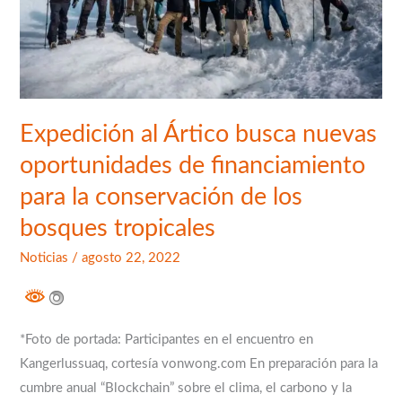
para
la
conservación
de
los
bosques
Expedición al Ártico busca nuevas
tropicales
oportunidades de financiamiento
para la conservación de los
bosques tropicales
Noticias
/
agosto 22, 2022
*Foto de portada: Participantes en el encuentro en
Kangerlussuaq, cortesía vonwong.com En preparación para la
cumbre anual “Blockchain” sobre el clima, el carbono y la