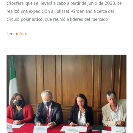
criosfera, que se llevará a cabo a partir de junio de 2023, se
realizó una expedición a Ilulissat -Groenlandia cerca del
círculo polar ártico, que reunió a líderes del mercado
Leer más »
Se
formalizan
acuerdos
para
implementar
un
nuevo
proyecto
en
las