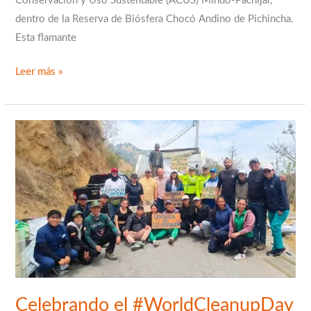
Conservación y Uso Sustentable (ACUS) Mindo-Pachijal,
dentro de la Reserva de Biósfera Chocó Andino de Pichincha.
Esta flamante
Leer más »
Celebrando
el
#WorldCleanupDay
en
el
Chocó
Andino:
¡la
quebrada
El
Celebrando el #WorldCleanupDay