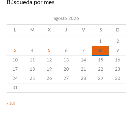
Búsqueda por mes
a
r
agosto 2026
p
o
L
M
X
J
V
S
D
r
1
2
c
3
4
5
6
7
8
9
a
10
11
12
13
14
15
16
t
17
18
19
20
21
22
23
e
24
25
26
27
28
29
30
g
31
o
r
« Jul
í
a