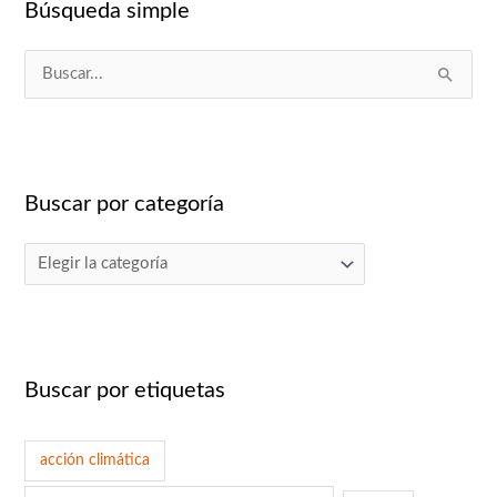
Búsqueda simple
B
u
s
c
Buscar por categoría
a
r
p
o
r
:
Buscar por etiquetas
acción climática