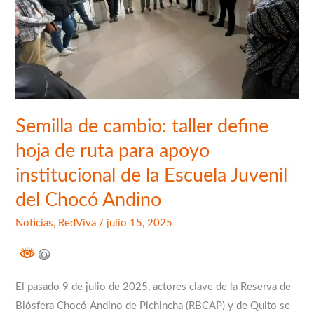
de
ruta
para
apoyo
institucional
de
Semilla de cambio: taller define
la
Escuela
hoja de ruta para apoyo
Juvenil
institucional de la Escuela Juvenil
del
del Chocó Andino
Chocó
Andino
Noticias
,
RedViva
/
julio 15, 2025
El pasado 9 de julio de 2025, actores clave de la Reserva de
Biósfera Chocó Andino de Pichincha (RBCAP) y de Quito se