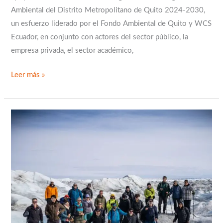
Ambiental del Distrito Metropolitano de Quito 2024-2030,
un esfuerzo liderado por el Fondo Ambiental de Quito y WCS
Ecuador, en conjunto con actores del sector público, la
empresa privada, el sector académico,
Leer más »
Expedición
al
Ártico
busca
nuevas
oportunidades
de
financiamiento