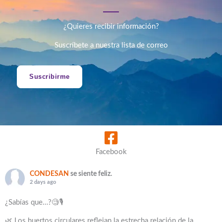
¿Quieres recibir información?
Suscríbete a nuestra lista de correo
Suscribirme
Facebook
CONDESAN
se siente feliz.
2 days ago
¿Sabías que…?🧐🎙️
🌿 Los huertos circulares reflejan la estrecha relación de la