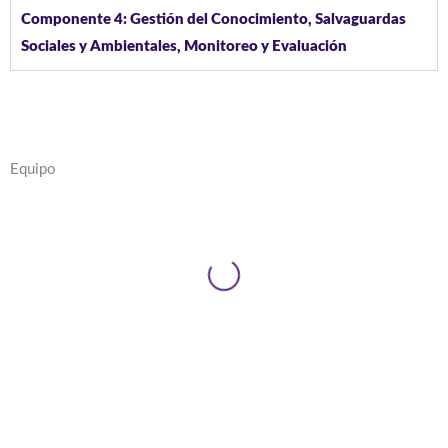
Componente 4: Gestión del Conocimiento, Salvaguardas
Sociales y Ambientales, Monitoreo y Evaluación
Equipo
Verónica Quitigüiña
Coordinadora Nacional del Proyecto
veronica.quitiguina@seapcondesan.org
Santiago Rojas
Especialista en Planificación y Gestión
de la Tierra