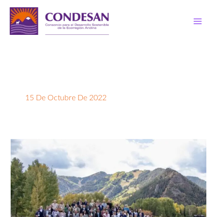
Ir
al
contenido
15 De Octubre De 2022
Sudamérica
y
los
Andes
participan
activamente