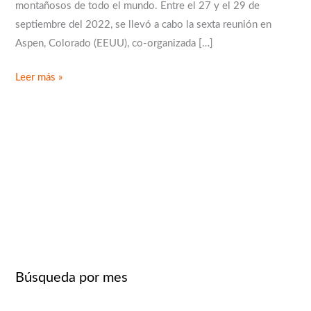
montañosos de todo el mundo. Entre el 27 y el 29 de
septiembre del 2022, se llevó a cabo la sexta reunión en
Aspen, Colorado (EEUU), co-organizada […]
Leer más »
B
u
s
c
Búsqueda por mes
a
r