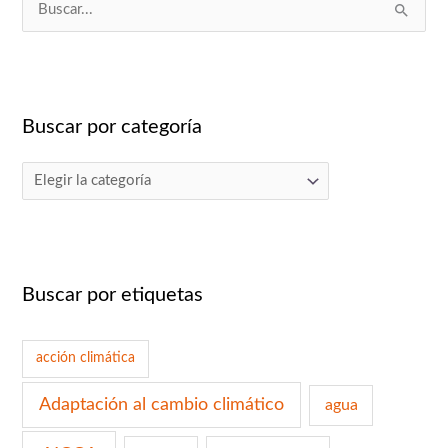
B
u
s
c
Buscar por categoría
a
r
p
o
r
:
Buscar por etiquetas
acción climática
Adaptación al cambio climático
agua