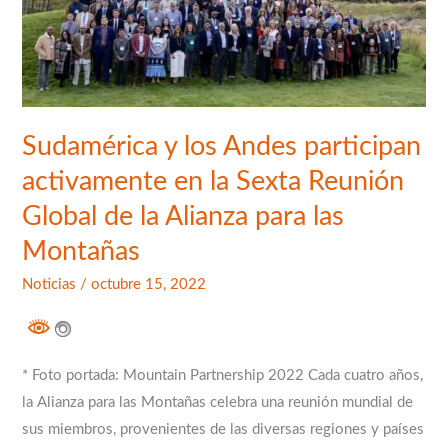
en
la
Sexta
Reunión
Global
Sudamérica y los Andes participan
de
activamente en la Sexta Reunión
la
Alianza
Global de la Alianza para las
para
Montañas
las
Montañas
Noticias
/
octubre 15, 2022
* Foto portada: Mountain Partnership 2022 Cada cuatro años,
la Alianza para las Montañas celebra una reunión mundial de
sus miembros, provenientes de las diversas regiones y países