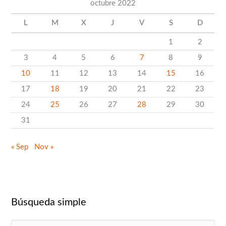
octubre 2022
p
o
L
M
X
J
V
S
D
r
1
2
c
3
4
5
6
7
8
9
a
10
11
12
13
14
15
16
t
17
18
19
20
21
22
23
e
24
25
26
27
28
29
30
g
31
o
r
« Sep
Nov »
í
a
Búsqueda simple