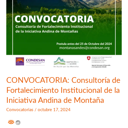
la
Iniciativa
Andina
de
Montaña
CONVOCATORIA: Consultoría de
Fortalecimiento Institucional de la
Iniciativa Andina de Montaña
Convocatorias
/
octubre 17, 2024