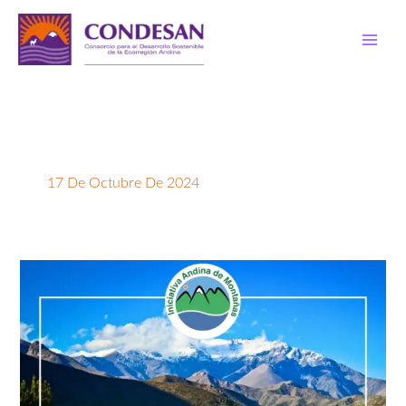
Ir
al
contenido
17 De Octubre De 2024
CONVOCATORIA:
Consultoría
de
Fortalecimiento
Institucional
de