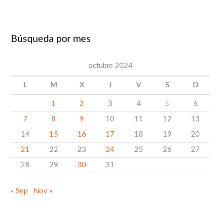
s
c
Búsqueda por mes
a
r
octubre 2024
p
o
L
M
X
J
V
S
D
r
1
2
3
4
5
6
c
7
8
9
10
11
12
13
a
14
15
16
17
18
19
20
t
21
22
23
24
25
26
27
e
28
29
30
31
g
o
« Sep
Nov »
r
í