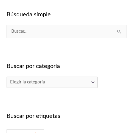
a
Búsqueda simple
B
u
s
c
Buscar por categoría
a
r
p
o
r
:
Buscar por etiquetas