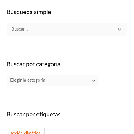
a
Búsqueda simple
B
u
s
c
Buscar por categoría
a
r
p
o
r
:
Buscar por etiquetas
acción climática