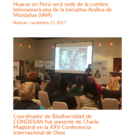
Huaraz en Perú será sede de la cumbre
latinoamericana de la Iniciativa Andina de
Montañas (IAM)
Noticias
/
noviembre 27, 2017
Coordinador de Biodiversidad de
CONDESAN fue ponente de Charla
Magistral en la XXV Conferencia
Internacional de Osos