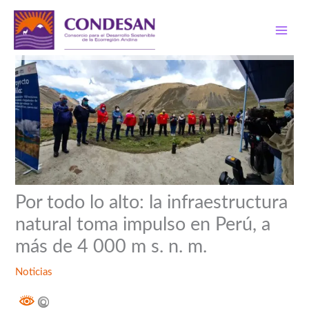
Ir
al
contenido
Por todo lo alto: la infraestructura
natural toma impulso en Perú, a
más de 4 000 m s. n. m.
Noticias