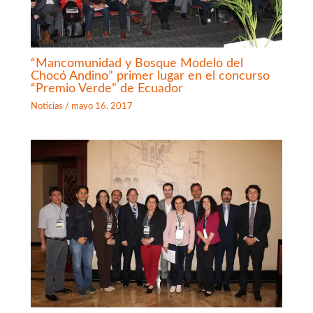
“Mancomunidad y Bosque Modelo del
Chocó Andino” primer lugar en el concurso
“Premio Verde” de Ecuador
Noticias
/
mayo 16, 2017