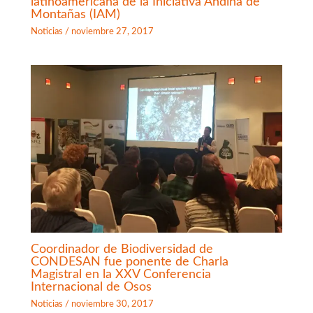
latinoamericana de la Iniciativa Andina de
Montañas (IAM)
Noticias
/
noviembre 27, 2017
Coordinador de Biodiversidad de
CONDESAN fue ponente de Charla
Magistral en la XXV Conferencia
Internacional de Osos
Noticias
/
noviembre 30, 2017