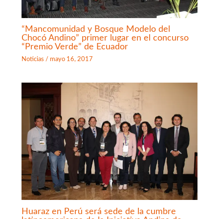
“Mancomunidad y Bosque Modelo del
Chocó Andino” primer lugar en el concurso
“Premio Verde” de Ecuador
Noticias
/
mayo 16, 2017
Huaraz en Perú será sede de la cumbre