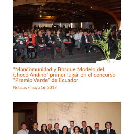
“Mancomunidad y Bosque Modelo del
Chocó Andino” primer lugar en el concurso
“Premio Verde” de Ecuador
Noticias
/
mayo 16, 2017