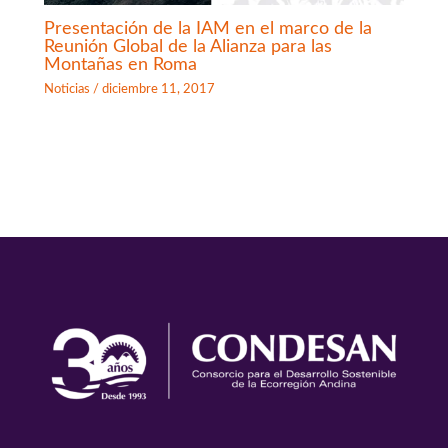
Presentación de la IAM en el marco de la
Reunión Global de la Alianza para las
Montañas en Roma
Noticias
/
diciembre 11, 2017