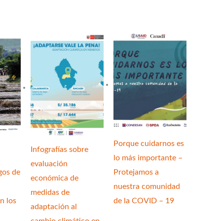
a
Porque cuidarnos es
Infografías sobre
lo más importante –
evaluación
gos de
Protejamos a
económica de
nuestra comunidad
medidas de
n los
de la COVID – 19
adaptación al
cambio climático en