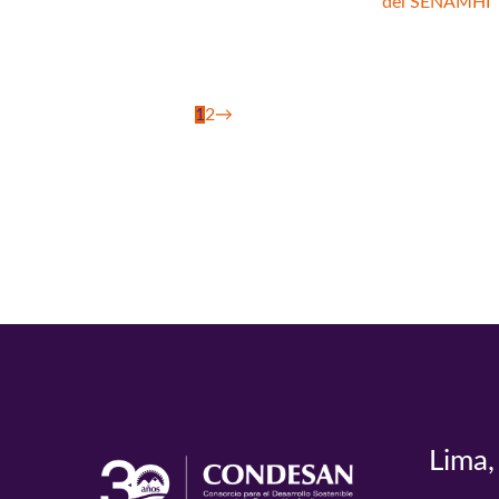
del SENAMHI
1
2
→
Lima,