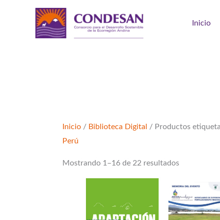
Ir
al
Inicio
contenido
Ordenado
por
los
Inicio
/
Biblioteca Digital
/ Productos etiquet
últimos
Perú
Mostrando 1–16 de 22 resultados