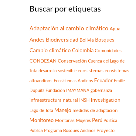
Buscar por etiquetas
Adaptación al cambio climático
Agua
Andes
Biodiversidad
Bolivia
Bosques
Cambio climático
Colombia
Comunidades
CONDESAN
Conservación
Cuenca del Lago de
ecosistemas
Tota
desarrollo sostenible
ecosistemas
Ecuador
altoandinos
Ecosistemas Andinos
Emilie
Fundación IMAYMANA
Dupuits
gobernanza
infraestructura natural
Investigación
INSH
Manejo
medidas de adaptación
Lago de Tota
Monitoreo
Perú
Montañas
Mujeres
Política
Programa Bosques Andinos
Proyecto
Pública