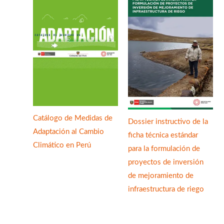
Catálogo de Medidas de
Dossier instructivo de la
Adaptación al Cambio
ficha técnica estándar
Climático en Perú
para la formulación de
proyectos de inversión
de mejoramiento de
infraestructura de riego