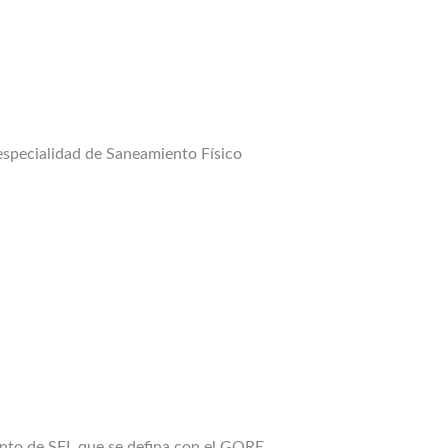
 especialidad de Saneamiento Físico
miento de SFL que se defina con el GORE.