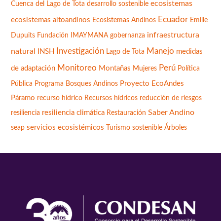
ecosistemas
Cuenca del Lago de Tota
desarrollo sostenible
Ecuador
ecosistemas altoandinos
Ecosistemas Andinos
Emilie
infraestructura
Fundación IMAYMANA
Dupuits
gobernanza
Manejo
natural
Investigación
INSH
medidas
Lago de Tota
Monitoreo
Perú
de adaptación
Montañas
Mujeres
Política
Programa Bosques Andinos
Proyecto EcoAndes
Pública
Páramo
Recursos hídricos
recurso hídrico
reducción de riesgos
Saber Andino
resiliencia climática
resiliencia
Restauración
servicios ecosistémicos
seap
Turismo sostenible
Árboles