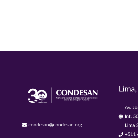
Lima,
Av. J
Int. 5
condesan@condesan.org
Lima 
+511 