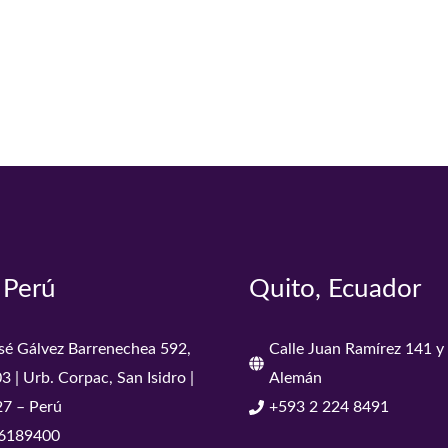
 Perú
Quito, Ecuador
osé Gálvez Barrenechea 592,
Calle Juan Ramírez 141 
03 | Urb. Corpac, San Isidro |
Alemán
27 – Perú
+593 2 224 8491
6189400