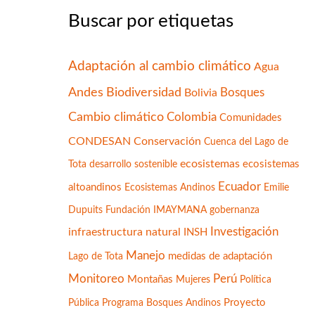
Buscar por etiquetas
Adaptación al cambio climático
Agua
Andes
Biodiversidad
Bolivia
Bosques
Cambio climático
Colombia
Comunidades
CONDESAN
Conservación
Cuenca del Lago de
ecosistemas
Tota
desarrollo sostenible
ecosistemas
Ecuador
altoandinos
Ecosistemas Andinos
Emilie
Fundación IMAYMANA
Dupuits
gobernanza
infraestructura natural
Investigación
INSH
Manejo
medidas de adaptación
Lago de Tota
Monitoreo
Perú
Montañas
Mujeres
Política
Programa Bosques Andinos
Proyecto
Pública