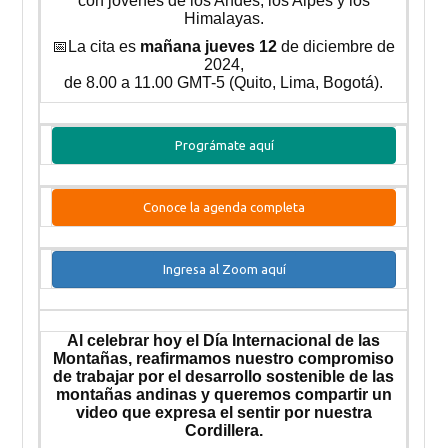
con jóvenes de los Andes, los Alpes y los
Himalayas.
📅La cita es
mañana jueves 12
de diciembre de
2024,
de 8.00 a 11.00 GMT-5 (Quito, Lima, Bogotá).
Prográmate aquí
Conoce la agenda completa
Ingresa al Zoom aquí
Al celebrar hoy el Día Internacional de las
Montañas, reafirmamos nuestro compromiso
de trabajar por el desarrollo sostenible de las
montañas andinas y queremos compartir un
video que expresa el sentir por nuestra
Cordillera.