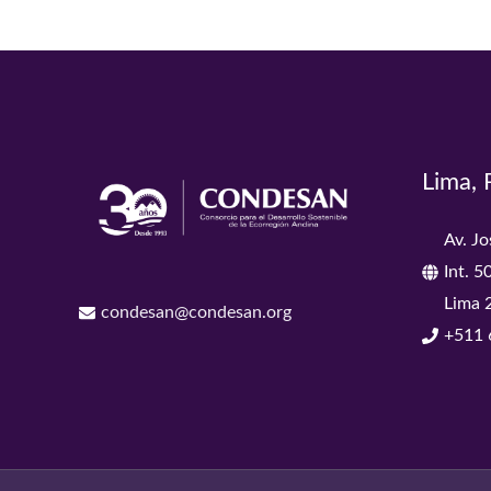
Lima, 
Av. J
Int. 5
Lima 
condesan@condesan.org
+511 