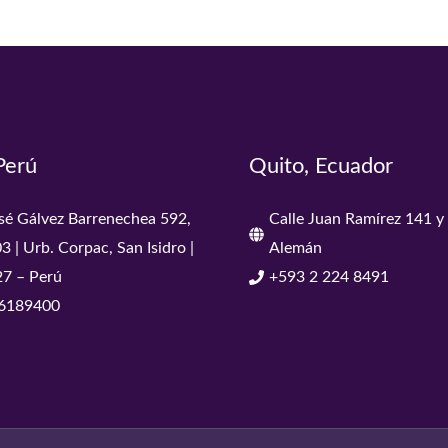
Perú
Quito, Ecuador
osé Gálvez Barrenechea 592,
Calle Juan Ramírez 141 
03 | Urb. Corpac, San Isidro |
Alemán
27 – Perú
+593 2 224 8491
6189400